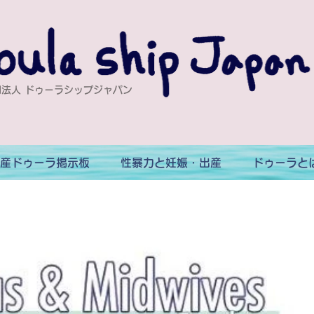
法人 ドゥーラシップジャパン
産ドゥーラ掲示板
性暴力と妊娠・出産
ドゥーラと