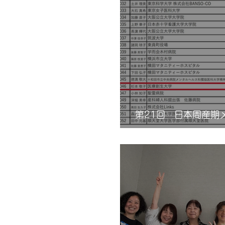
第21回 日本周産期
ました