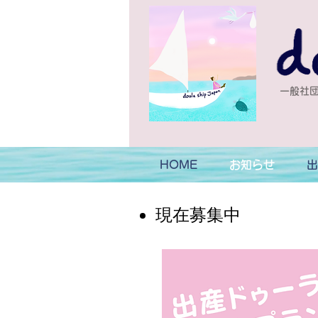
一般社団
HOME
お知らせ
出
現在募集中