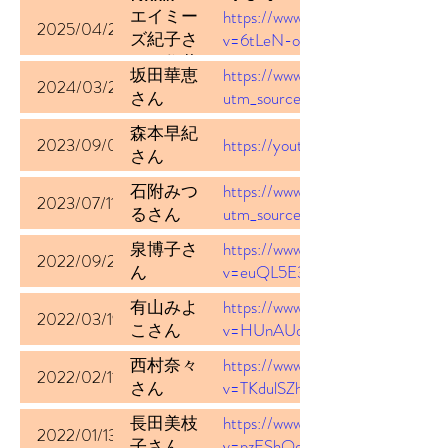
エイミー
https://www.youtube.com/watch?
2025/04/23
ズ紀子さ
v=6tLeN-oIV7c&t=1490s
ん、住井
坂田華恵
https://www.instagram.com/ree
直子さ
2024/03/28
さん
utm_source=ig_web_copy_link
ん、中島
香揚子さ
森本早紀
2023/09/04
https://youtu.be/3bLj5XB0fjk
ん
さん
石附みつ
https://www.instagram.com/tv/C
2023/07/11
るさん
utm_source=ig_web_copy_link
泉博子さ
https://www.youtube.com/watch?
2022/09/20
ん
v=euQL5E3F8u4&t=1s
有山みよ
https://www.youtube.com/watch?
2022/03/19
こさん
v=HUnAUdfrg-Y
西村奈々
https://www.youtube.com/watch?
2022/02/11
さん
v=TKdulSZhCAc
長田美枝
https://www.youtube.com/watch?
2022/01/13
子さん
v=pzEShOq_bpo&t=8s