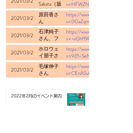
2021/03/28
Sakata（坂
v=HFWZNrdkzNs
田華恵さ
原田香さ
https://www.youtube.com/watch?
ん） Mi
2021/03/27
ん
v=0GaZqmD7_GA
Kanizawa
（カニザ
石津純子
https://www.youtube.com/watch?
2021/03/26
ワ ミシ
さん、フ
v=-vGhf19RizQ
ェリさ
リッツ郁
ホロウェ
https://www.youtube.com/watch?
ん）
美さん、
2021/03/25
イ朋子さ
v=935-SeNZw28
Alessandra
児島由季
ん
Yoshikado
子さん
毛塚伸子
https://www.youtube.com/watch?
2021/03/24
（ヨシカ
さん
v=CEnASubtk4Y
ド アレ
ッサンド
ラさん）
2022年2月のイベント案内
Tamires
Fernandes
Matizuki
（マチズ
キ タミレ