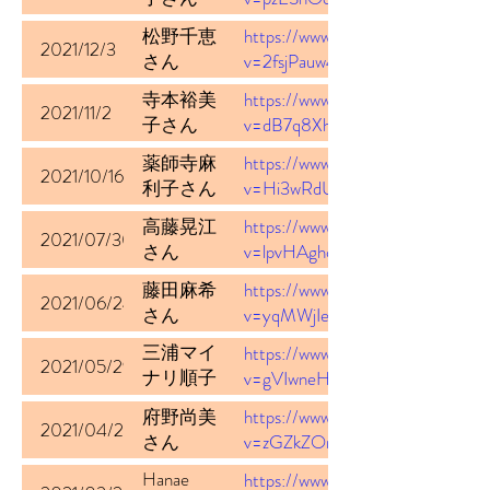
松野千恵
https://www.youtube.com/watch?
2021/12/3
さん
v=2fsjPauw45k
寺本裕美
https://www.youtube.com/watch?
2021/11/2
子さん
v=dB7q8XhLXwg
薬師寺麻
https://www.youtube.com/watch?
2021/10/16
利子さん
v=Hi3wRdU8WCo
高藤晃江
https://www.youtube.com/watch?
2021/07/30
さん
v=lpvHAghcZUU
藤田麻希
https://www.youtube.com/watch?
2021/06/24
さん
v=yqMWjIeGL-E
三浦マイ
https://www.youtube.com/watch?
2021/05/29
ナリ順子
v=gVIwneHgiDQ
さん
府野尚美
https://www.youtube.com/watch?
2021/04/28
さん
v=zGZkZOmStD0
Hanae
https://www.youtube.com/watch?