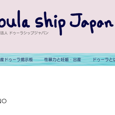
法人 ドゥーラシップジャパン
産ドゥーラ掲示板
性暴力と妊娠・出産
ドゥーラと
NO