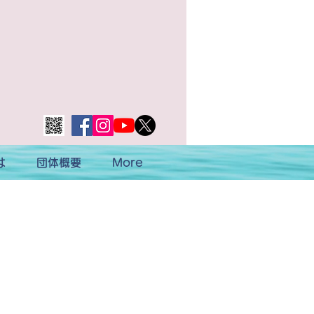
は
団体概要
More