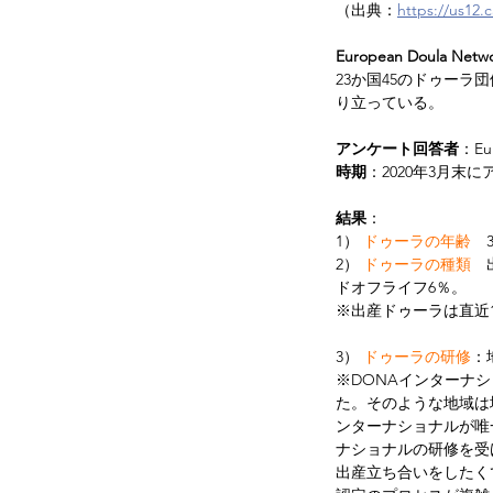
（出典：
https://us12
European Doula N
23か国45のドゥーラ
り立っている。
アンケート回答者
：Eu
時期
：2020年3月末
結果
：
1） 
ドゥーラの年齢
　
2） 
ドゥーラの種類
　
ドオフライフ6％。
※出産ドゥーラは直近
3） 
ドゥーラの研修
：
※DONAインターナ
た。そのような地域は
ンターナショナルが唯
ナショナルの研修を受
出産立ち合いをしたく