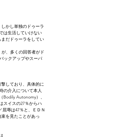
。しかし単独のドゥーラ
動では生活していけない
もまだドゥーラをしてい
。が、多くの回答者がド
はバックアップやスーパ
目撃しており、具体的に
時の介入について本人
y Autonomy）、
スイスの27％からハ
暴力／屈辱は47％と、ＥＤＮ
拘束を見たことがあっ
は