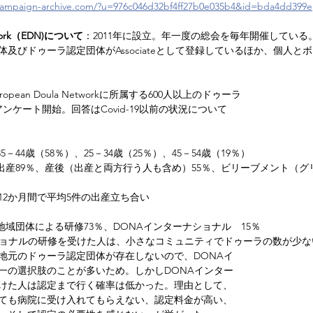
.campaign-archive.com/?u=976c046d32bf4ff27b0e035b4&id=bda4dd399e
etwork（EDN)について
：2011年に設立。年一度の総会を毎年開催している。
団体及びドゥーラ認定団体がAssociateとして登録しているほか、個人
ropean Doula Networkに所属する600人以上のドゥーラ
にアンケート開始。回答はCovid-19以前の状況について
35－44歳（58％）、25－34歳（25％）、45－54歳（19％）
出産89％、産後（出産と両方行う人も含め）55％、ビリーブメント（グ
12か月間で平均5件の出産立ち合い
地域団体による研修73％、DONAインターナショナル　15％
ショナルの研修を受けた人は、小さなコミュニティでドゥーラの数が少
地元のドゥーラ認定団体が存在しないので、DONAイ
一の選択肢のことが多いため。しかしDONAインター
けた人は認定まで行く確率は低かった。理由として、
ても病院に受け入れてもらえない、認定料金が高い、