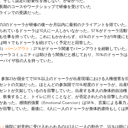
、そして認定の必要性を感じない、が挙がった。
長期のコースやワークショップで研修を受けていた
ンラインでの受講だった。
分の2のドゥーラが研修の後一か月以内に最初のクライアントを得ていた
られているドゥーラは10人に一人しかいなかった。57％がドゥーラ活
にも仕事を持っていた。これにもかかわらず、63％のドゥーラが5年後に
％は時々でもドゥーラを続けていく予定だと回答した。
5）
バーンアウト
：27％がドゥーラ関連でバーンアウトを経験していた
ゥーラコミュニティは助け合う関係だと感じており、70％のドゥーラ
ーバイザ役の人を持っていた。
：参加23か国全てで50％以上のドゥーラが出産現場における人権侵害を
セントの欠如だった。ほとんどの参加国で70％程度のドゥーラが、出産
ントが欠如しているのを目撃していた。出産する本人の身体的自治権（Bodil
、飲食すること、トイレに行くことなど、が否定されたのを目撃したのは
あった。感情的強要（Emotional Coercion）は58％、言葉による
が目撃していた。最後に、4人に一人のドゥーラが身体的虐待もしくは
れ
：病院に好意的に受け入れられるのは3人に一人の割合で、55％は時に