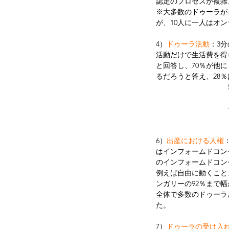
認定のプロセスが複雑
※大多数のドゥーラが
が、10人に一人はオ
4）
ドゥーラ活動
：3
活動だけで生活費を得
と回答し、70％が他
るだろうと答え、28
6）
出産における人権
はインフォームドコン
のインフォームドコンセ
例えば自由に動くこと
ンガリーの92％まで幅が
全体で多数のドゥーラ
た。
7）
ドゥーラの受け入