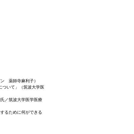
パン　薬師寺麻利子）
及について」（筑波大学医
子氏／筑波大学医学医療
躍するために何ができる